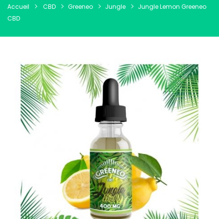
Accueil
CBD
Greeneo
Jungle
Jungle Lemon Greeneo
CBD