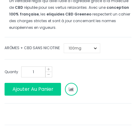
Un véritable régal qui allie l'utile à l'agréable grâce à la molécule
de
CBD
réputée pour ses vertus relaxantes. Avec une
conception
100% française
, les
eliquides CBD Greeneo
respectent un cahier
des charges strictes et sont à jour concernant les normes
européennes en vigueurs.
ARÔMES + CBD SANS NICOTINE
Quanty
Ajouter Au Panier