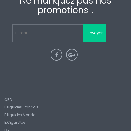
Ne manquez pas nos
promotions !
Envoyer
CBD
E.liquides Francais
E.Liquides Monde
E.Cigarettes
DIY