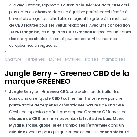
A la dégustation, l'apport du
citron acidulé
vient adoucir le côté
plus amer du
chanvre
dans un équilibre parfaitement réspécté.
Un véritable régal qui allie l'utile à l'agréable grâce à la molécule
de
CBD
réputée pour ses vertus relaxantes. Avec une
conception
100% française
, les
eliquides CBD Greeneo
respectent un cahier
des charges strictes et sont à jour concernant les normes
européennes en vigueurs.
Chanvre - Terpènes - Mûres - Myrtilles - fraises - framboises
Jungle Berry - Greeneo CBD de la
marque GREENEO
Jungle Berry
par
Greeneo CBD
, une explosion de fruits des
bois
dans un
eliquide CBD tout-en-un fruité
relevé par une
pointe florale de
terpènes arômatiques
naturels de
chanvre.
C'est une explosion de fruit que propose
Greeneo CBD
avec ce
eliquide au CBD
aux arômes variés de
fruits des bois. Mûre,
Myrtille, fraise, groseille et framboises
s'entremêle dans un
eliquide
avec un petit quelque chose en plus: le
cannabidiol
. Le