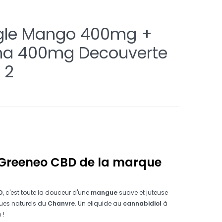
gle Mango 400mg +
na 400mg Decouverte
 2
Greeneo CBD de la marque
D
, c'est toute la douceur d'une
mangue
suave et juteuse
ues naturels du
Chanvre
. Un eliquide au
cannabidiol
à
 !