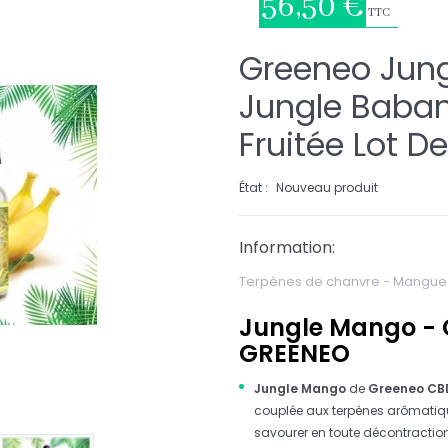
56,50 €
TTC
Greeneo Jun
Jungle Baba
Fruitée Lot De
État :
Nouveau produit
Information:
Terpènes de chanvre - Mangue
Jungle Mango - 
GREENEO
Jungle Mango
de
Greeneo CB
couplée aux terpènes arômatiq
savourer en toute décontraction