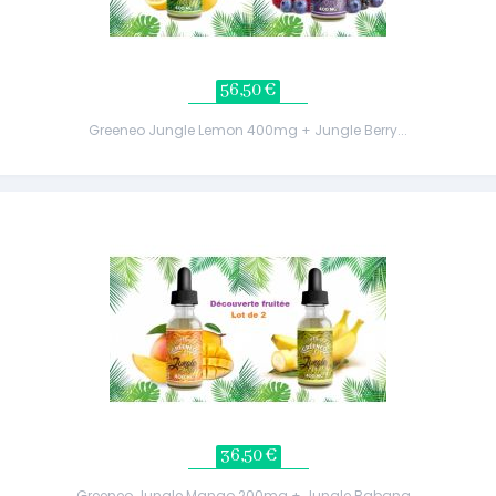
56,50 €
Greeneo Jungle Lemon 400mg + Jungle Berry...
36,50 €
Greeneo Jungle Mango 200mg + Jungle Babana...