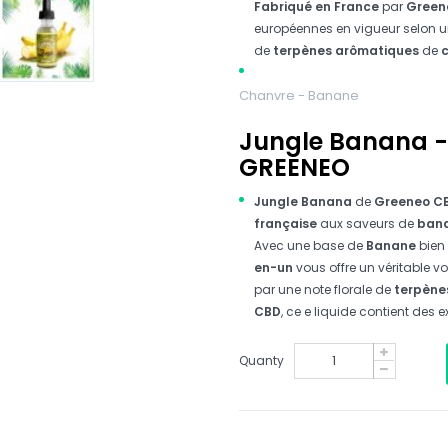
Fabriqué en France
par
Green
européennes en vigueur selon un
de
terpènes arômatiques
de
c
Chanvre - Banane
Jungle Banana -
GREENEO
Jungle Banana
de
Greeneo C
française
aux saveurs de
ban
Avec une base de
Banane
bien 
en-un
vous offre un véritable 
par une note florale de
terpènes
CBD
, ce e liquide contient des e
Quanty