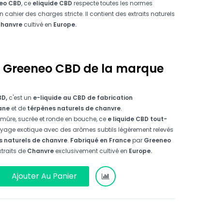
eo CBD
, ce
eliquide CBD
respecte toutes les normes
 cahier des charges stricte.
Il contient des extraits naturels
hanvre
cultivé en
Europe.
 Greeneo CBD de la marque
BD,
c'est un
e-liquide au CBD de fabrication
ane
et de
térpènes naturels de chanvre
.
mûre, sucrée et ronde en bouche, ce
e liquide CBD tout-
voyage exotique avec des arômes subtils légèrement relevés
 naturels de chanvre
.
Fabriqué en France
par
Greeneo
xtraits de
Chanvre
exclusivement
cultivé en
Europe.
Ajouter Au Panier