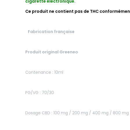
cigarette électronique.
Ce produit ne contient pas de THC conformémen
Fabrication française
Produit original Greeneo
Contenance : 10ml
PG/VG : 70/30
Dosage CBD : 100 mg / 200 mg / 400 mg / 800 mg