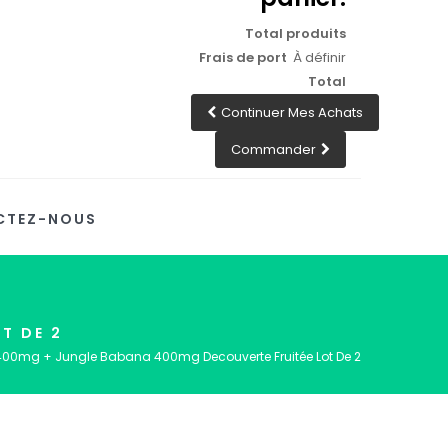
Total produits
Frais de port
À définir
Total
Continuer Mes Achats
Commander
CTEZ-NOUS
T DE 2
00mg + Jungle Babana 400mg Decouverte Fruitée Lot De 2