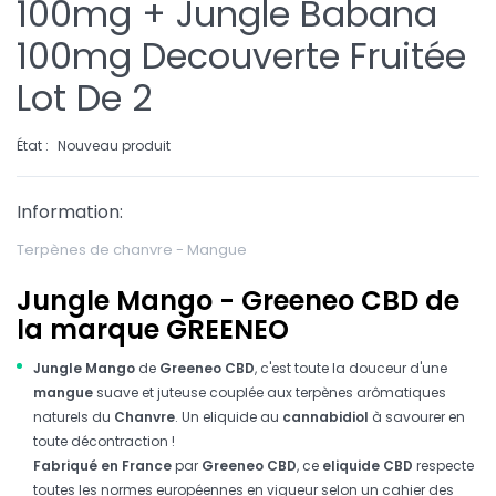
100mg + Jungle Babana
100mg Decouverte Fruitée
Lot De 2
État :
Nouveau produit
Information:
Terpènes de chanvre - Mangue
Jungle Mango - Greeneo CBD de
la marque GREENEO
Jungle Mango
de
Greeneo CBD
, c'est toute la douceur d'une
mangue
suave et juteuse couplée aux terpènes arômatiques
naturels du
Chanvre
. Un eliquide au
cannabidiol
à savourer en
toute décontraction !
Fabriqué en France
par
Greeneo CBD
, ce
eliquide CBD
respecte
toutes les normes européennes en vigueur selon un cahier des