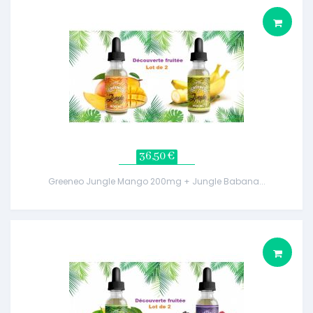
36,50 €
Greeneo Jungle Mango 200mg + Jungle Babana...