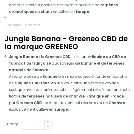
charges stricte.
Il contient des extraits naturels de
terpènes
arômatiques
de
chanvre
cultivé en
Europe.
Chanvre - Banane
Jungle Banana - Greeneo CBD de
la marque GREENEO
Jungle Banana
de
Greeneo CBD,
c'est un
e-liquide au CBD de
fabrication française
aux saveurs de
banane
et de
térpènes
naturels de chanvre
.
Avec une base de
Banane
bien mûre, sucrée et ronde en bouche,
ce
e liquide CBD tout-en-un
vous offre un véritable voyage
exotique avec des arômes subtils légèrement relevés par une note
florale de
terpènes naturels de chanvre
.
Fabriqué en France
par
Greeneo CBD
, ce e liquide contient des extraits de
Chanvre
exclusivement
cultivé en
Europe.
Quanty