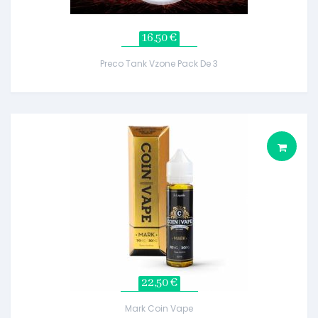
16,50 €
Preco Tank Vzone Pack De 3
22,50 €
Mark Coin Vape