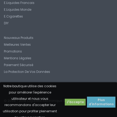
E.liquides Francais
E.Liquides Monde
E.Cigarettes
DIY
Nouveaux Produits
Meilleures Ventes
Promotions
Mentions Légales
Paiement Sécurisé
La Protection De Vos Données
Notre boutique utilise des cookies
Sitemap
pour améliorer l'expérience
utilisateur et nous vous
Plus
© 2009 - 2018 Cigarette Electronique Store
J'accepte
d'informations
recommandons d'accepter leur
utilisation pour profiter pleinement