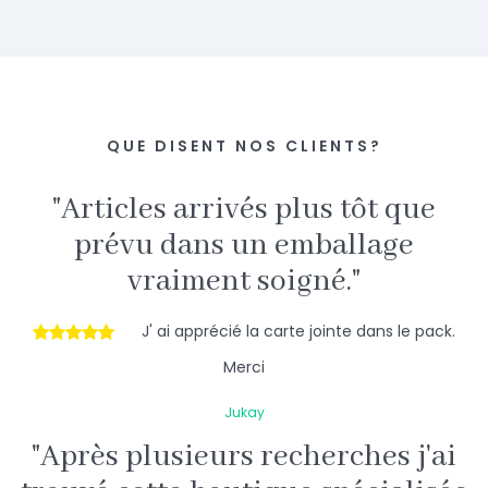
Notre
Ou
Gamme
Électronique,
Pour
Box Mod, …
Le DIY
E-
Liquide
Je Découvre
Je Découvre
CBD
QUE DISENT NOS CLIENTS?
Je
Découvre
"Articles arrivés plus tôt que
prévu dans un emballage
vraiment soigné."
J' ai apprécié la carte jointe dans le pack.
Merci
Jukay
"Après plusieurs recherches j'ai