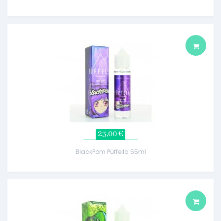
23,00 €
BlackPom Püffella 55ml