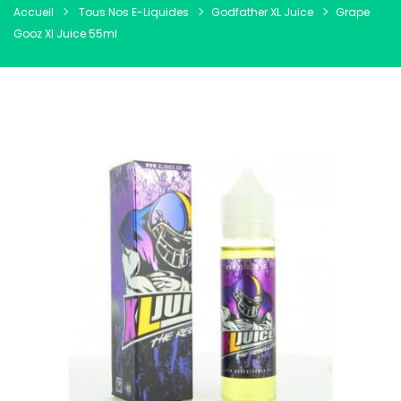
Accueil
Tous Nos E-Liquides
Godfather XL Juice
Grape
Gooz Xl Juice 55ml