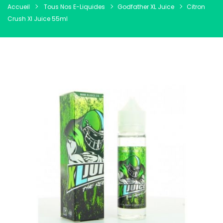
Accueil
Tous Nos E-Liquides
Godfather XL Juice
Citron
Crush Xl Juice 55ml