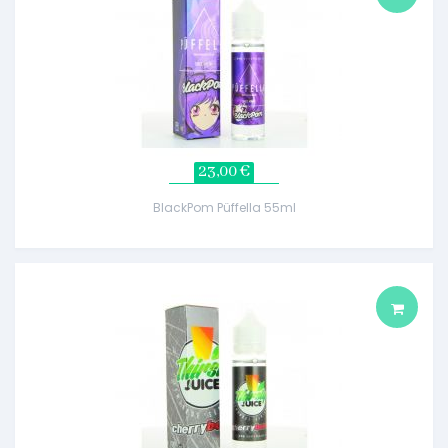
23,00 €
BlackPom Püffella 55ml