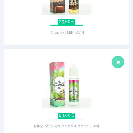
23,00 €
Chocoroï Milk 50ml
23,00 €
Milky Rose Syrup Mabul Island 55ml