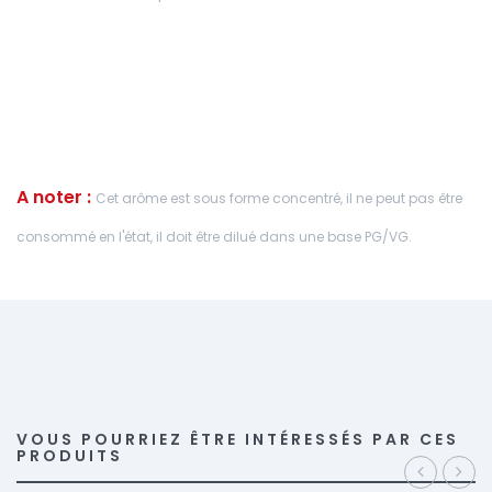
A noter :
Cet arôme est sous forme concentré, il ne peut pas être
consommé en l'état, il doit être dilué dans une base PG/VG.
VOUS POURRIEZ ÊTRE INTÉRESSÉS PAR CES
PRODUITS