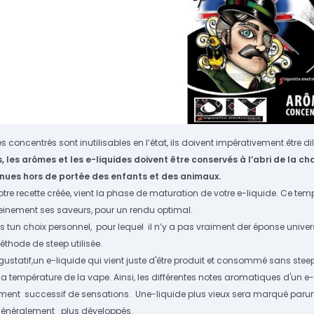
 concentrés sont inutilisables en l’état, ils doivent impérativement être 
, les arômes
et les e-liquides doivent être conservés à l’abri de la ch
enues
hors de portée des enfants
et des animaux.
votre recette créée, vient la phase de maturation de votre e-liquide. Ce 
pleinement ses saveurs, pour un rendu optimal.
es tun choix personnel, pour lequel il n’y a pas vraiment der éponse un
éthode de steep utilisée.
gustatif,un e-liquide qui vient juste d'être produit et consommé sans ste
 la température de la vape. Ainsi, les différentes notes aromatiques d'un 
ent successif de sensations. Une-liquide plus vieux sera marqué parune
énéralement plus développés.