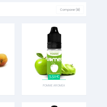
Comparer (
0
)
3,50 €
POMME AROMEA