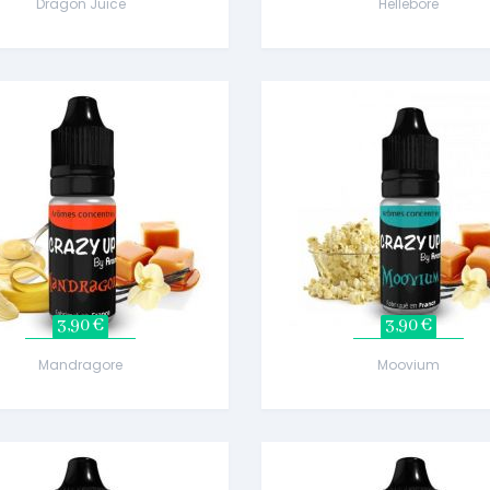
Dragon Juice
Hellebore
3,90 €
3,90 €
Mandragore
Moovium