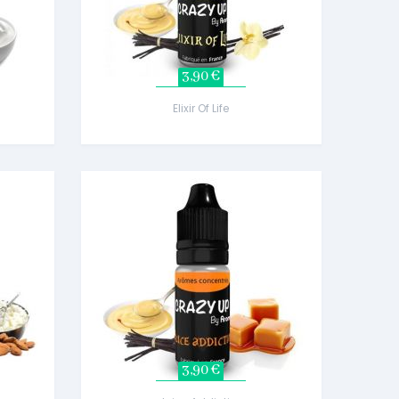
3,90 €
Elixir Of Life
3,90 €