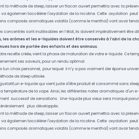
 la méthode de steep, laisser un flacon ouvert permettra avec la présence
 va égalemen taccélérer l'oxydation de la nicotine. Cette oxydation peu
tains composés aromatiques volatils (comme le menthol) vont avoir tenda
 concentrés sont inutilisables en l’état, ils doivent impérativement être 
, les arômes
et les e-liquides doivent être conservés à l’abri de la ch
enues
hors de portée des enfants
et des animaux.
votre recette créée, vient la phase de maturation de votre e-liquide. Ce 
pleinement ses saveurs, pour un rendu optimal.
es tun choix personnel, pour lequel il n’y a pas vraiment der éponse un
éthode de steep utilisée.
gustatif,un e-liquide qui vient juste d'être produit et consommé sans ste
 la température de la vape. Ainsi, les différentes notes aromatiques d'un 
ent successif de sensations. Une-liquide plus vieux sera marqué parune
énéralement plus développés.
 la méthode de steep, laisser un flacon ouvert permettra avec la présence
 va égalemen taccélérer l'oxydation de la nicotine. Cette oxydation peu
tains composés aromatiques volatils (comme le menthol) vont avoir tenda