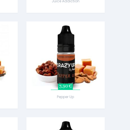
Juice Addiction
3,90 €
Pepper Up