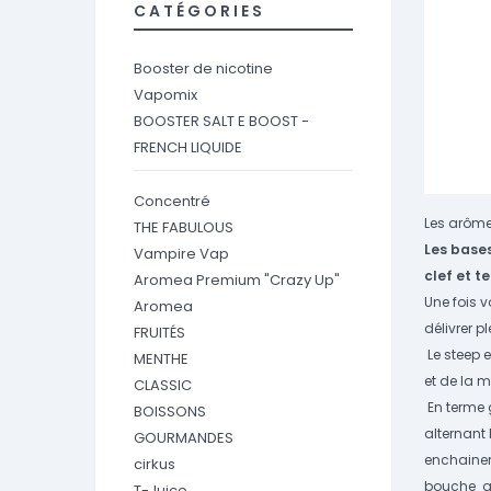
CATÉGORIES
Booster de nicotine
Vapomix
BOOSTER SALT E BOOST -
FRENCH LIQUIDE
Concentré
Les arômes
THE FABULOUS
L
es
bases
Vampire Vap
clef et t
Aromea Premium "Crazy Up"
Une fois 
Aromea
délivrer 
FRUITÉS
Le steep 
MENTHE
et de la m
CLASSIC
En terme 
BOISSONS
alternant
GOURMANDES
enchainem
cirkus
bouche g
T-Juice