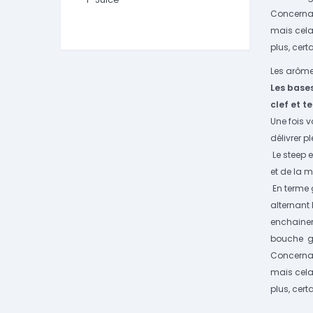
Concernant
mais cela
plus, cer
Les arômes
L
es
bases
clef et t
Une fois 
délivrer 
Le steep 
et de la m
En terme 
alternant
enchainem
bouche g
Concernant
mais cela
plus, cer