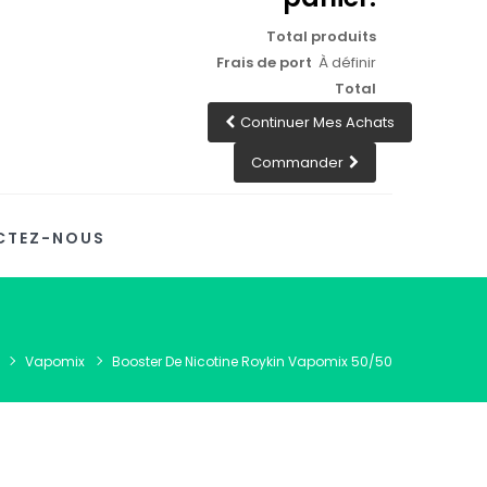
Total produits
Frais de port
À définir
Total
Continuer Mes Achats
Commander
CTEZ-NOUS
Vapomix
Booster De Nicotine Roykin Vapomix 50/50