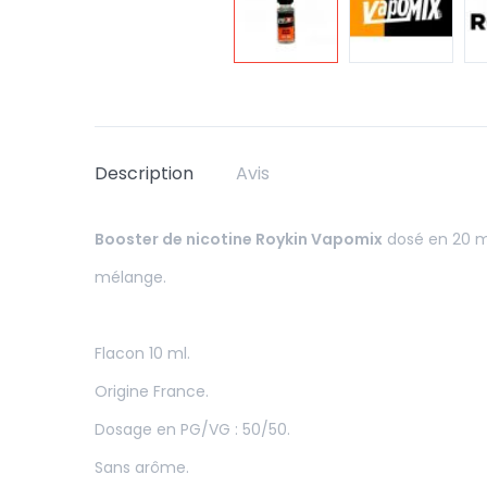
Description
Avis
Booster de nicotine Roykin Vapomix
dosé en 20 mg
mélange.
Flacon 10 ml.
Origine France.
Dosage en PG/VG : 50/50.
Sans arôme.