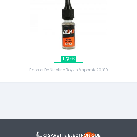
1,50 €
Booster De Nicotine Roykin Vapomix 20/80