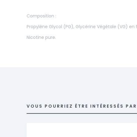
Composition :
Propylène Glycol (PG), Glycérine Végétale (VG) en
Nicotine pure.
VOUS POURRIEZ ÊTRE INTÉRESSÉS PA