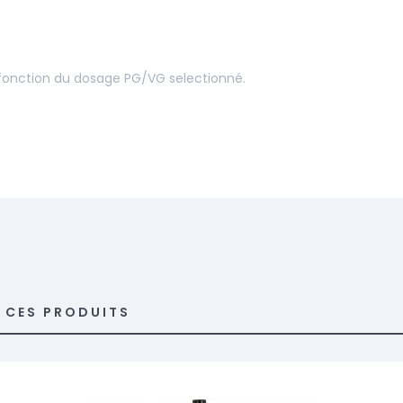
 fonction du dosage PG/VG selectionné.
R CES PRODUITS