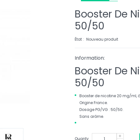
Booster De N
50/50
État :
Nouveau produit
Information:
Booster De N
50/50
Booster de nicotine 20 mg/ml, à
Origine France.
Dosage PG/VG : 50/50.
Sans arôme.
Quanty