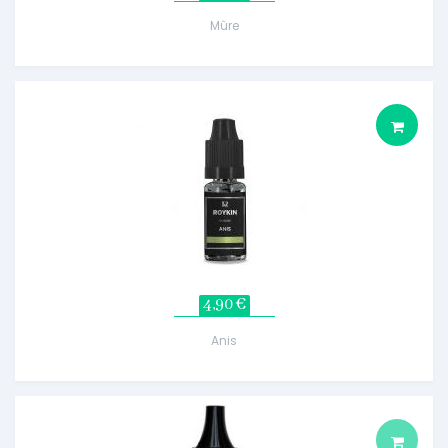
Mûre
4,90 €
Anis