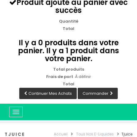
Produit ajouté au panier avec
succès
Quantité
Total
Il y a
0
produits dans votre
panier.
Il y a 1 produit dans
votre panier.
Total produits
Frais de port
À définir
Total
Continuer Mes Achats
Commander
Basculer
la
navigation
TJUICE
Accueil
Tous Nos E-Liquides
Tjuice