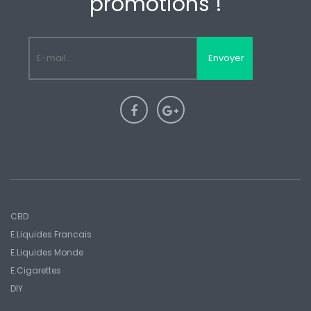
promotions !
Envoyer
CBD
E.liquides Francais
E.Liquides Monde
E.Cigarettes
DIY