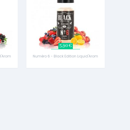
5,90 €
id'Arom
Numéro 6 - Black Edition Liquid'Arom