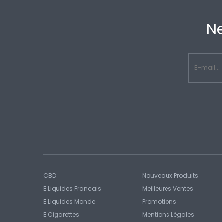
N
CBD
Nouveaux Produits
E.liquides Francais
Meilleures Ventes
E.Liquides Monde
Promotions
E.Cigarettes
Mentions Légales