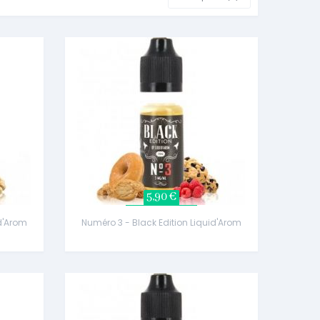
5,90 €
id'Arom
Numéro 3 - Black Edition Liquid'Arom